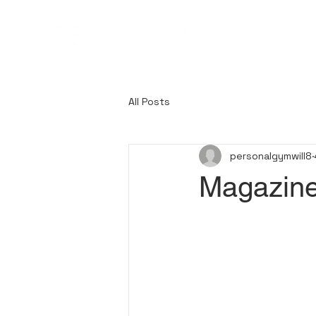
All Posts
personalgymwill8
Magaz