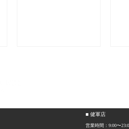
HOME
ABOUT
PRIC
ヨガピラマップに掲載されま
Fi
した！
した
■ 健軍店
営業時間：9:00〜23:0