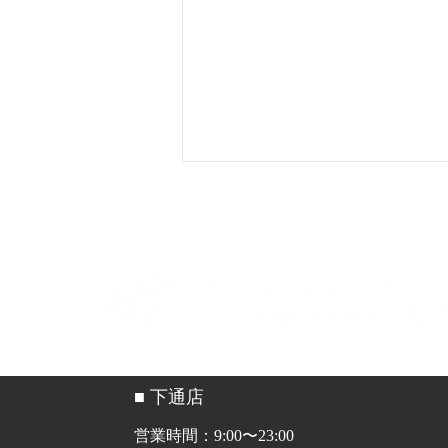
ピラティスの達人さまにご掲
載いただきました
■ 下通店
営業時間：9:00〜23:00