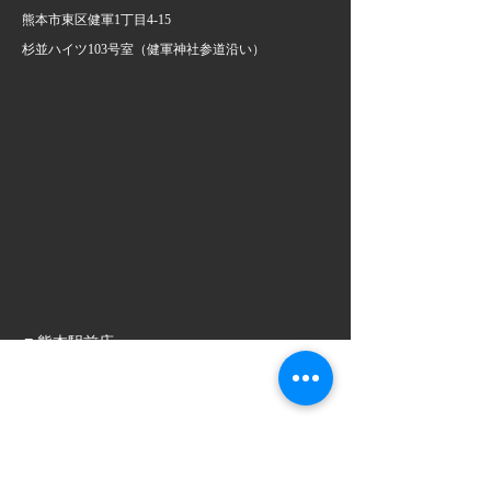
熊本市東区健軍1丁目4-15
杉並ハイツ103号室
​（健軍神社参道沿い）
■ 熊本駅前店
営業時間：9:00〜23:00
住所：〒860-0051
熊本市西区二本木２丁目７－２
ヴァルール熊本駅前207号室
■ 熊本駅前店