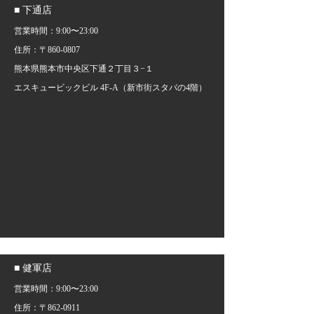
■ 下通店
ヨガピラマップに掲載さ
FitReviewに
営業時間：9:00〜23:00
れました！
れました！
住所：〒860-0807
熊本県熊本市中央区下通２丁目３−１
エスキュービックビル 4F-A（新市街スタバの4階）
■ 健軍店
営業時間：9:00〜23:00
住所：〒862-0911